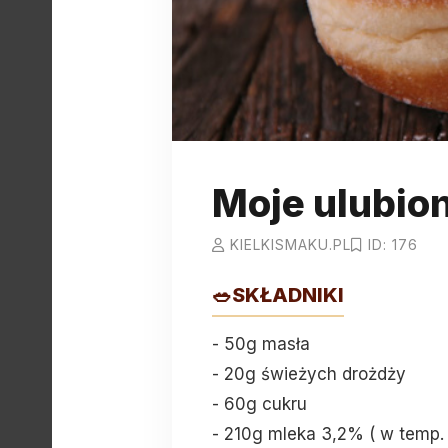
Moje ulubio
KIELKISMAKU.PL
ID: 176
🥗
SKŁADNIKI
- 50g masła
- 20g świeżych drożdży
- 60g cukru
- 210g mleka 3,2% ( w temp.