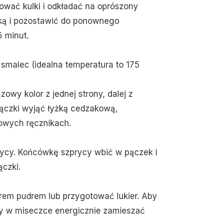
mować kulki i odkładać na oprószony
zką i pozostawić do ponownego
5 minut.
b smalec (idealna temperatura to 175
owy kolor z jednej strony, dalej z
pączki wyjąć łyżką cedzakową,
owych ręcznikach.
rycy. Końcówkę szprycy wbić w pączek i
czki.
rem pudrem lub przygotować lukier. Aby
zy w miseczce energicznie zamieszać