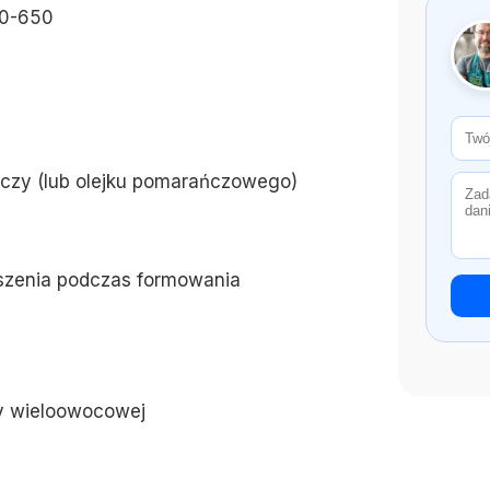
50-650
ańczy (lub olejku pomarańczowego)
ószenia podczas formowania
dy wieloowocowej