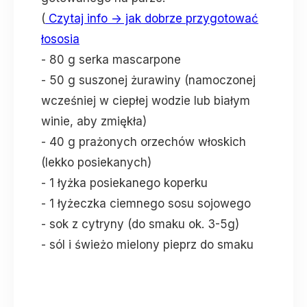
(
Czytaj info -> jak dobrze przygotować
łososia
- 80 g serka mascarpone
- 50 g suszonej żurawiny (namoczonej
wcześniej w ciepłej wodzie lub białym
winie, aby zmiękła)
- 40 g prażonych orzechów włoskich
(lekko posiekanych)
- 1 łyżka posiekanego koperku
- 1 łyżeczka ciemnego sosu sojowego
- sok z cytryny (do smaku ok. 3-5g)
- sól i świeżo mielony pieprz do smaku