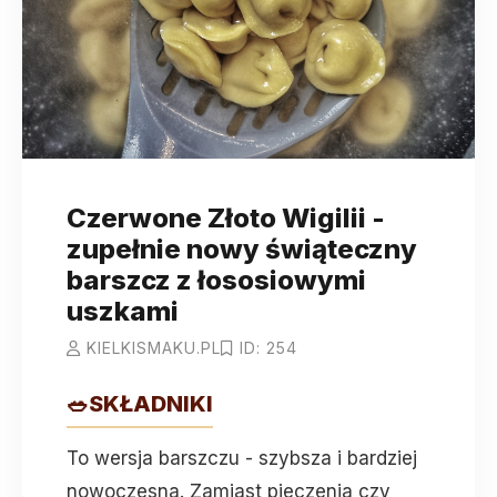
Czerwone Złoto Wigilii -
zupełnie nowy świąteczny
barszcz z łososiowymi
uszkami
KIELKISMAKU.PL
ID: 254
🥗
SKŁADNIKI
To wersja barszczu - szybsza i bardziej
nowoczesna. Zamiast pieczenia czy