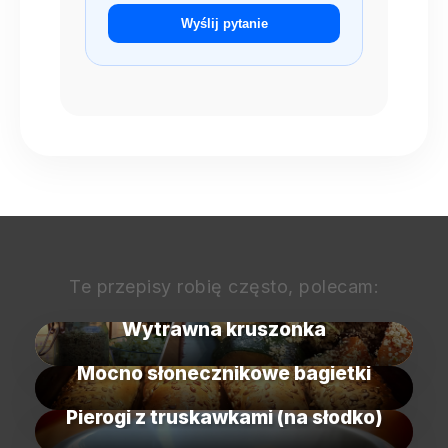
Wyślij pytanie
Te przepisy robię często, polecam:
Wytrawna kruszonka
Mocno słonecznikowe bagietki
Pierogi z truskawkami (na słodko)