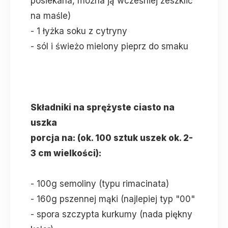
posiekana, można ją wcześniej zeszklić
na maśle)
- 1 łyżka soku z cytryny
- sól i świeżo mielony pieprz do smaku
Składniki na sprężyste ciasto na
uszka
porcja na: (ok. 100 sztuk uszek ok. 2-
3 cm wielkości):
- 100g semoliny (typu rimacinata)
- 160g pszennej mąki (najlepiej typ "00"
- spora szczypta kurkumy (nada piękny