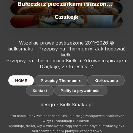
Bułeczki z pieczarkami i suszonymi pomidorami
Czizkejk
Wszelkie prawa zastrzeżone 2011-2026 ©
kielkismaku - Przepisy na Thermomix. Jak hodować
kiełki.
Przepisy na Thermomix • Kiełki • Zdrowe inspiracje •
Dziękuję, że tu jesteś 🤍
HOME
Przepisy Thermomix
Kiełkowanie
Kontakt
Polityka prywatności
design - KielkiSmaku.pl
Informacje i rady zamieszczone tutaj, nie mogą zastępować osobistych
wizyt i konsultacji z lekarzem.
Dyskusje, treści, wątki zdrowotne mają charakter jedynie informacyjny i
zastosowanie ich w praktyce każdorazowo